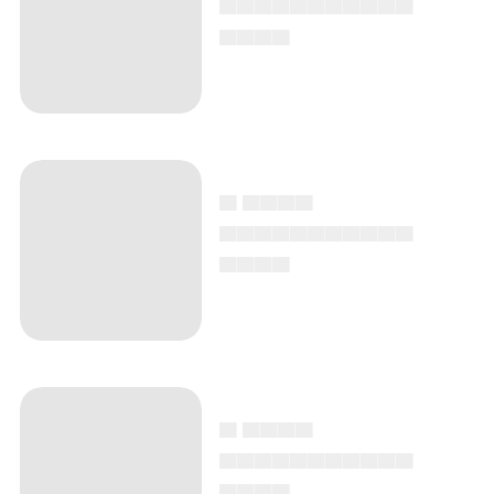
▄▄▄▄
▄ ▄▄▄▄
▄▄▄▄▄▄▄▄▄▄▄
▄▄▄▄
▄ ▄▄▄▄
▄▄▄▄▄▄▄▄▄▄▄
▄▄▄▄