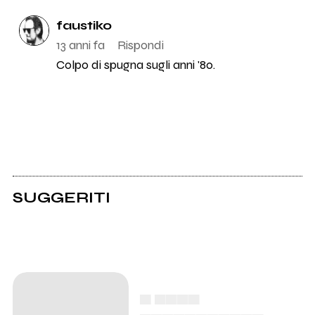
faustiko
13 anni fa
Rispondi
Colpo di spugna sugli anni '80.
SUGGERITI
▄ ▄▄▄▄
▄▄▄▄▄▄▄▄▄▄▄