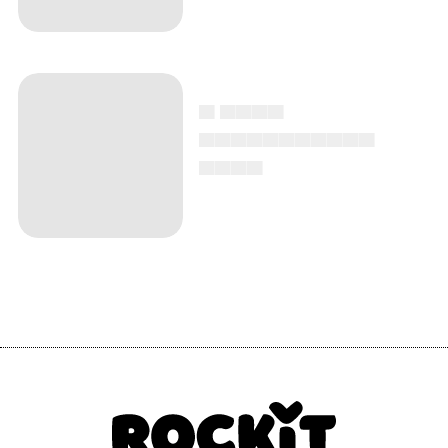
▄ ▄▄▄▄
▄▄▄▄▄▄▄▄▄▄▄
▄▄▄▄