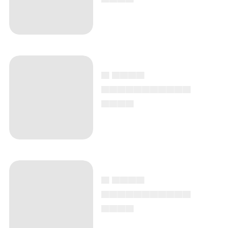
▄ ▄▄▄▄
▄▄▄▄▄▄▄▄▄▄▄
▄▄▄▄
▄ ▄▄▄▄
▄▄▄▄▄▄▄▄▄▄▄
▄▄▄▄