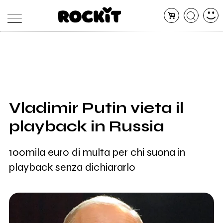
MAGAZINE
DATABASE
ARTICOLI
CONCERTI
ARTISTI
SHOP
Vladimir Putin vieta il
RADIO
playback in Russia
100mila euro di multa per chi suona in
playback senza dichiararlo