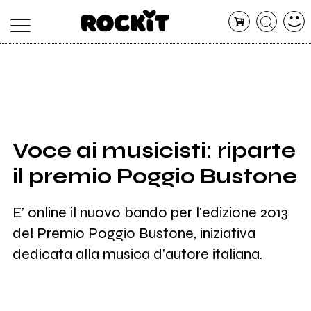
MAGAZINE
DATABASE
ARTICOLI
CONCERTI
ARTISTI
SHOP
Voce ai musicisti: riparte
RADIO
il premio Poggio Bustone
E’ online il nuovo bando per l'edizione 2013
del Premio Poggio Bustone, iniziativa
dedicata alla musica d'autore italiana.