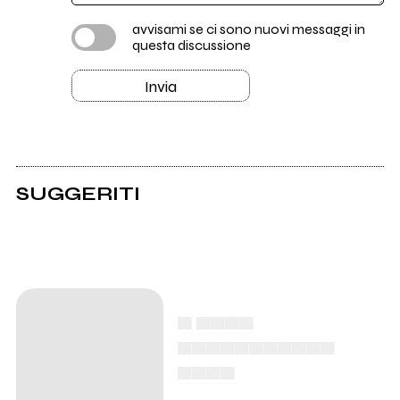
avvisami se ci sono nuovi messaggi in
questa discussione
Invia
SUGGERITI
▄ ▄▄▄▄
▄▄▄▄▄▄▄▄▄▄▄
▄▄▄▄