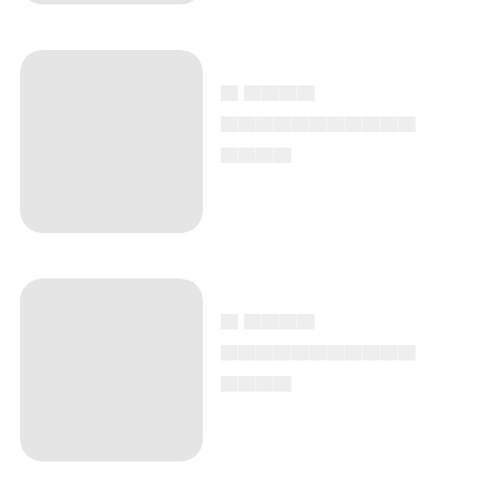
▄ ▄▄▄▄
▄▄▄▄▄▄▄▄▄▄▄
▄▄▄▄
▄ ▄▄▄▄
▄▄▄▄▄▄▄▄▄▄▄
▄▄▄▄