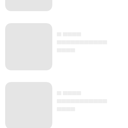
▄ ▄▄▄▄
▄▄▄▄▄▄▄▄▄▄▄
▄▄▄▄
▄ ▄▄▄▄
▄▄▄▄▄▄▄▄▄▄▄
▄▄▄▄