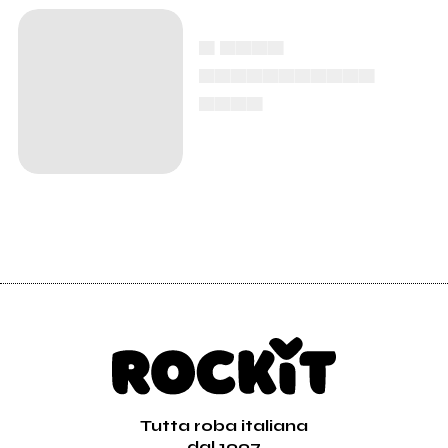
▄ ▄▄▄▄
▄▄▄▄▄▄▄▄▄▄▄
▄▄▄▄
Tutta roba italiana
dal 1997