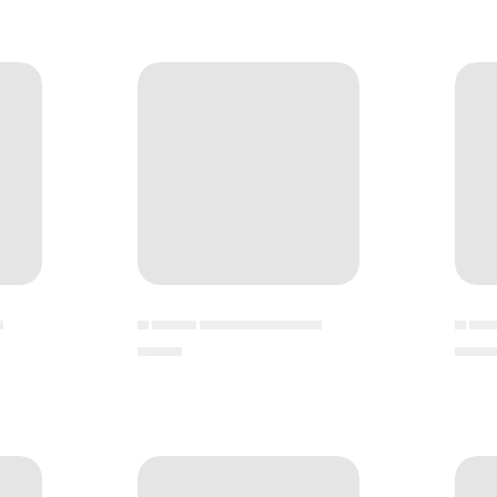
▄
▄ ▄▄▄▄ ▄▄▄▄▄▄▄▄▄▄▄
▄ ▄▄
▄▄▄▄
▄▄▄