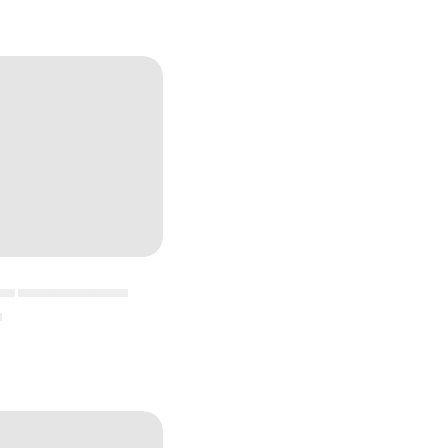
▄▄ ▄▄▄▄▄▄▄▄▄▄▄
▄