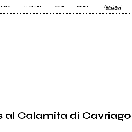
TABASE
CONCERTI
SHOP
RADIO
KIT PRO
ISTI
VIZI
 al Calamita di Cavriago