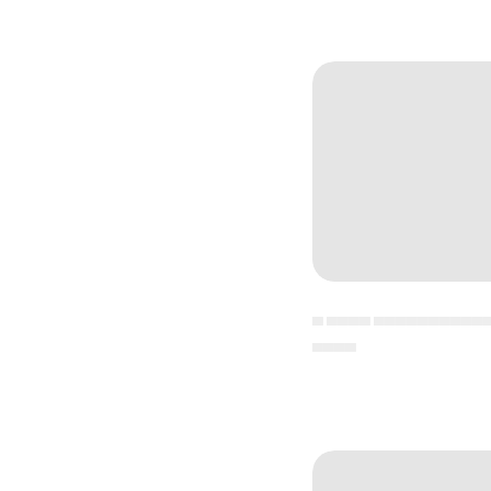
▄ ▄▄▄▄ ▄▄▄▄▄▄▄▄▄▄
▄▄▄▄