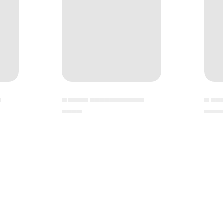
▄
▄ ▄▄▄▄ ▄▄▄▄▄▄▄▄▄▄▄
▄ ▄▄
▄▄▄▄
▄▄▄