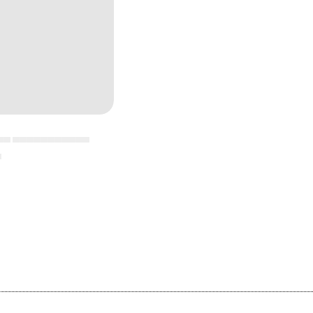
▄▄ ▄▄▄▄▄▄▄▄▄▄▄
▄