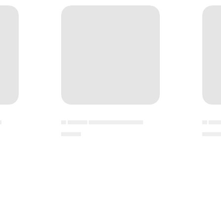
▄
▄ ▄▄▄▄ ▄▄▄▄▄▄▄▄▄▄▄
▄ ▄▄
▄▄▄▄
▄▄▄