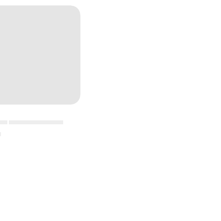
▄▄ ▄▄▄▄▄▄▄▄▄▄▄
▄