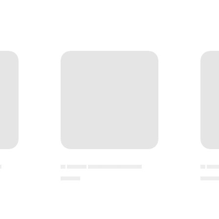
▄
▄ ▄▄▄▄ ▄▄▄▄▄▄▄▄▄▄▄
▄ ▄▄
▄▄▄▄
▄▄▄