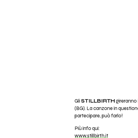
Gli
STILLBIRTH
gireranno 
(BG). La canzone in questione
partecipare, può farlo!
Più info qui:
www.stillbirth.it