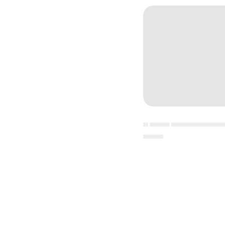
▄ ▄▄▄▄ ▄▄▄▄▄▄▄▄▄▄
▄▄▄▄