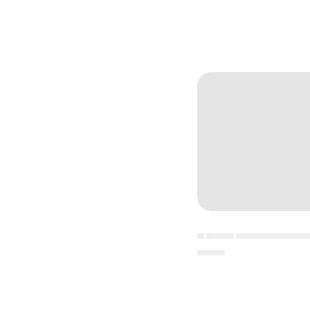
▄ ▄▄▄▄ ▄▄▄▄▄▄▄▄▄▄
▄▄▄▄