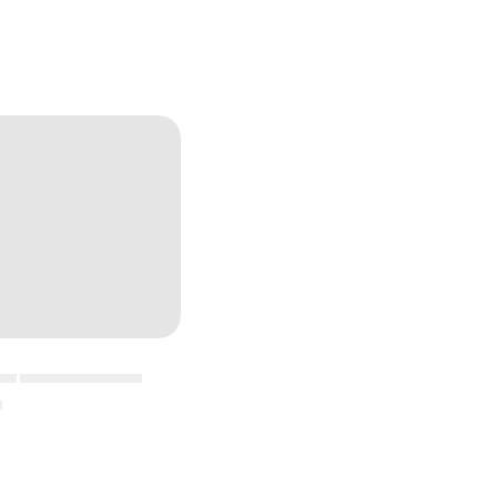
▄▄ ▄▄▄▄▄▄▄▄▄▄▄
▄