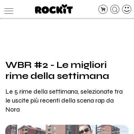
MAGAZINE
DATABASE
ARTICOLI
CONCERTI
ARTISTI
SHOP
WBR #2 - Le migliori
RADIO
rime della settimana
Le 5 rime della settimana, selezionate tra
le uscite più recenti della scena rap da
Nora