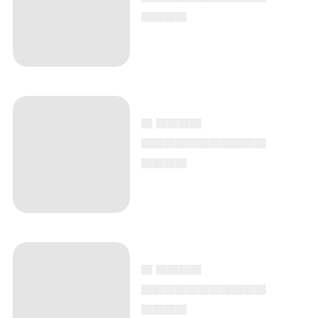
▄▄▄▄
▄ ▄▄▄▄
▄▄▄▄▄▄▄▄▄▄▄
▄▄▄▄
▄ ▄▄▄▄
▄▄▄▄▄▄▄▄▄▄▄
▄▄▄▄