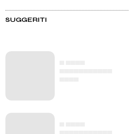
SUGGERITI
▄ ▄▄▄▄
▄▄▄▄▄▄▄▄▄▄▄
▄▄▄▄
▄ ▄▄▄▄
▄▄▄▄▄▄▄▄▄▄▄