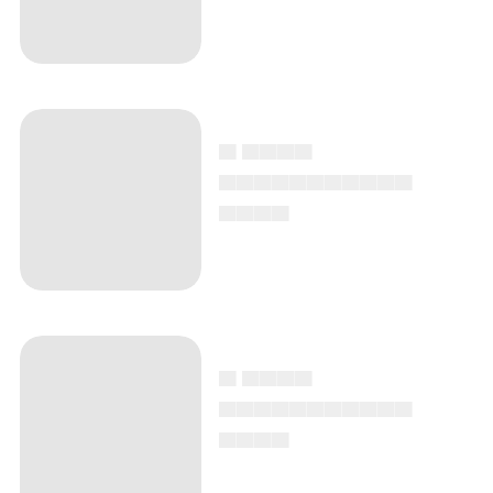
▄ ▄▄▄▄
▄▄▄▄▄▄▄▄▄▄▄
▄▄▄▄
▄ ▄▄▄▄
▄▄▄▄▄▄▄▄▄▄▄
▄▄▄▄