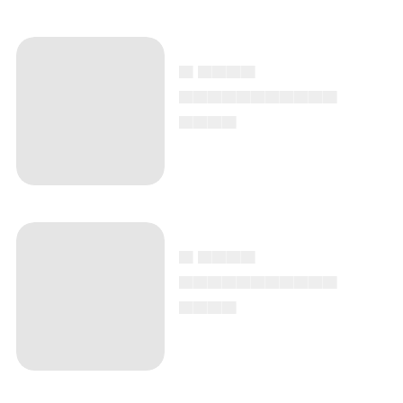
▄ ▄▄▄▄
▄▄▄▄▄▄▄▄▄▄▄
▄▄▄▄
▄ ▄▄▄▄
▄▄▄▄▄▄▄▄▄▄▄
▄▄▄▄