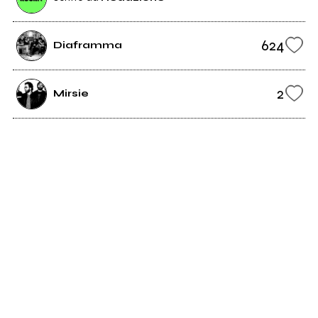
624
Diaframma
2
Mirsie