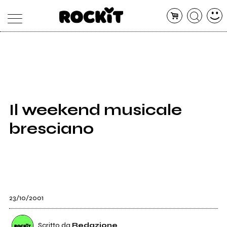
MAGAZINE
DATABASE
ARTICOLI
CONCERTI
ARTISTI
SHOP
Il weekend musicale
RADIO
bresciano
23/10/2001
Scritto da
Redazione