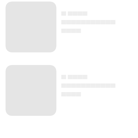
▄ ▄▄▄▄
▄▄▄▄▄▄▄▄▄▄▄
▄▄▄▄
▄ ▄▄▄▄
▄▄▄▄▄▄▄▄▄▄▄
▄▄▄▄