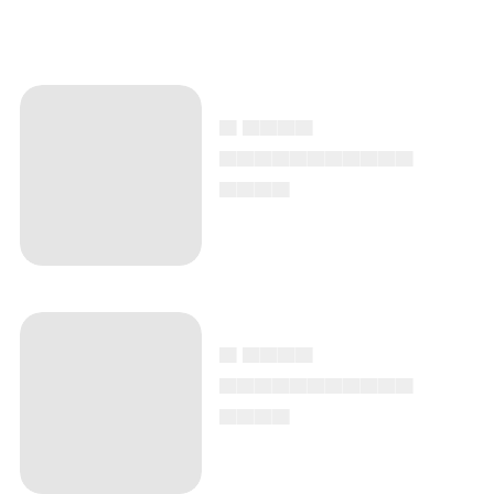
▄ ▄▄▄▄
▄▄▄▄▄▄▄▄▄▄▄
▄▄▄▄
▄ ▄▄▄▄
▄▄▄▄▄▄▄▄▄▄▄
▄▄▄▄