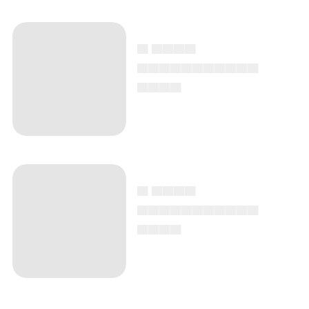
▄ ▄▄▄▄
▄▄▄▄▄▄▄▄▄▄▄
▄▄▄▄
▄ ▄▄▄▄
▄▄▄▄▄▄▄▄▄▄▄
▄▄▄▄