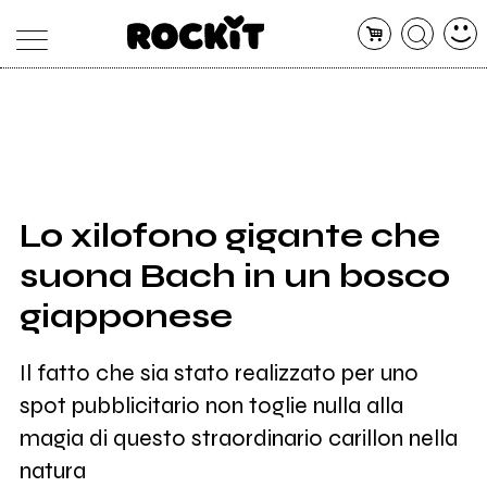
MAGAZINE
DATABASE
ARTICOLI
CONCERTI
ARTISTI
SHOP
Lo xilofono gigante che
RADIO
suona Bach in un bosco
giapponese
Il fatto che sia stato realizzato per uno
spot pubblicitario non toglie nulla alla
magia di questo straordinario carillon nella
natura