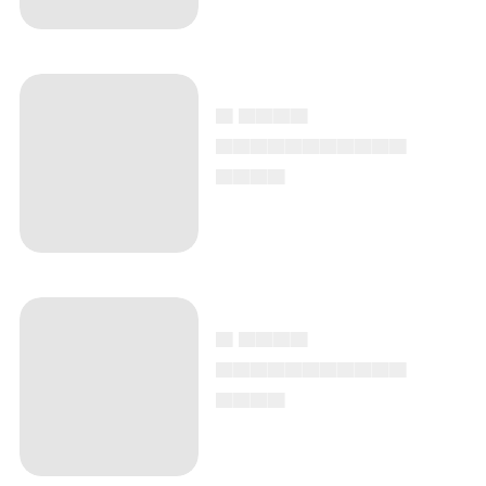
▄ ▄▄▄▄
▄▄▄▄▄▄▄▄▄▄▄
▄▄▄▄
▄ ▄▄▄▄
▄▄▄▄▄▄▄▄▄▄▄
▄▄▄▄