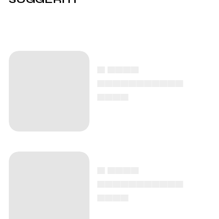
▄ ▄▄▄▄
▄▄▄▄▄▄▄▄▄▄▄
▄▄▄▄
▄ ▄▄▄▄
▄▄▄▄▄▄▄▄▄▄▄
▄▄▄▄