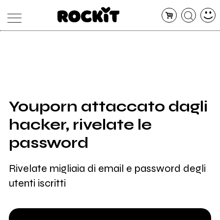
MAGAZINE
DATABASE
ARTICOLI
CONCERTI
ARTISTI
SHOP
Youporn attaccato dagli
RADIO
hacker, rivelate le
password
Rivelate migliaia di email e password degli
utenti iscritti