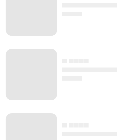
▄▄▄▄▄▄▄▄▄▄▄
▄▄▄▄
▄ ▄▄▄▄
▄▄▄▄▄▄▄▄▄▄▄
▄▄▄▄
▄ ▄▄▄▄
▄▄▄▄▄▄▄▄▄▄▄