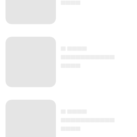
▄▄▄▄
▄ ▄▄▄▄
▄▄▄▄▄▄▄▄▄▄▄
▄▄▄▄
▄ ▄▄▄▄
▄▄▄▄▄▄▄▄▄▄▄
▄▄▄▄