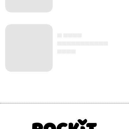
▄ ▄▄▄▄
▄▄▄▄▄▄▄▄▄▄▄
▄▄▄▄