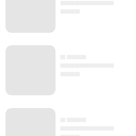
▄▄▄▄▄▄▄▄▄▄▄
▄▄▄▄
▄ ▄▄▄▄
▄▄▄▄▄▄▄▄▄▄▄
▄▄▄▄
▄ ▄▄▄▄
▄▄▄▄▄▄▄▄▄▄▄
▄▄▄▄