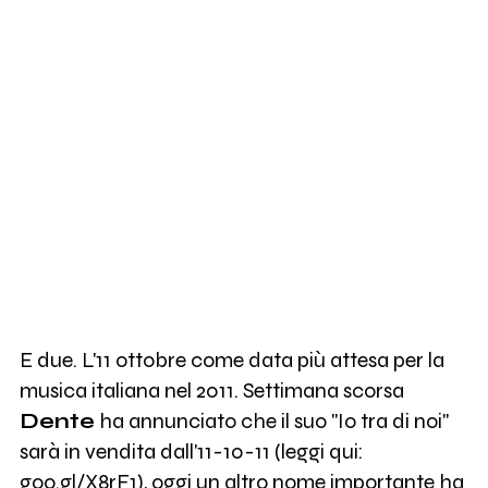
1K
Ministri
2K
The Zen Circus
1K
Dente
E due. L'11 ottobre come data più attesa per la
musica italiana nel 2011. Settimana scorsa
Dente
ha annunciato che il suo "Io tra di noi"
sarà in vendita dall'11-10-11 (leggi qui:
goo.gl/X8rF1),
oggi un altro nome importante ha