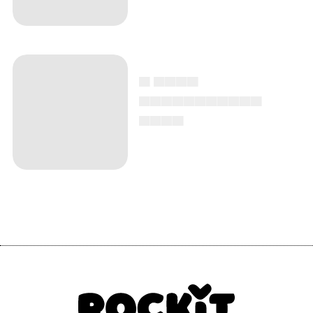
▄ ▄▄▄▄
▄▄▄▄▄▄▄▄▄▄▄
▄▄▄▄