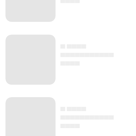
▄ ▄▄▄▄
▄▄▄▄▄▄▄▄▄▄▄
▄▄▄▄
▄ ▄▄▄▄
▄▄▄▄▄▄▄▄▄▄▄
▄▄▄▄