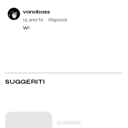
vanabass
15 anni fa
Rispondi
W!
SUGGERITI
▄ ▄▄▄▄