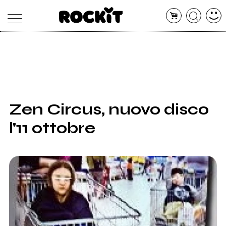
MAGAZINE
DATABASE
ARTICOLI
CONCERTI
ARTISTI
SHOP
Zen Circus, nuovo disco
RADIO
l'11 ottobre