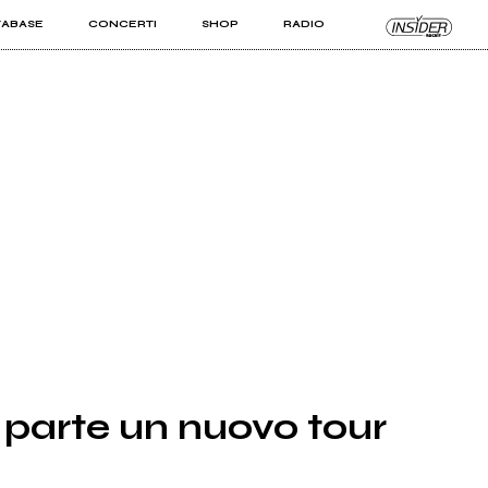
TABASE
CONCERTI
SHOP
RADIO
KIT PRO
ISTI
VIZI
 parte un nuovo tour