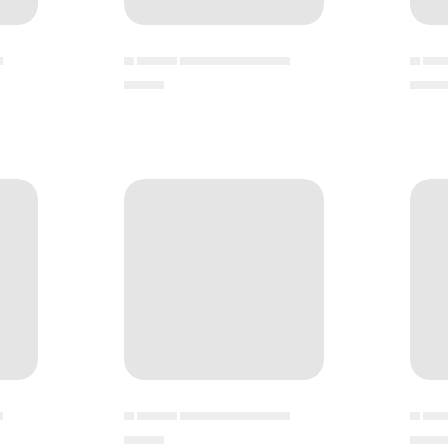
▄
▄ ▄▄▄▄ ▄▄▄▄▄▄▄▄▄▄▄
▄ ▄▄
▄▄▄▄
▄▄▄
▄
▄ ▄▄▄▄ ▄▄▄▄▄▄▄▄▄▄▄
▄ ▄▄
▄▄▄▄
▄▄▄