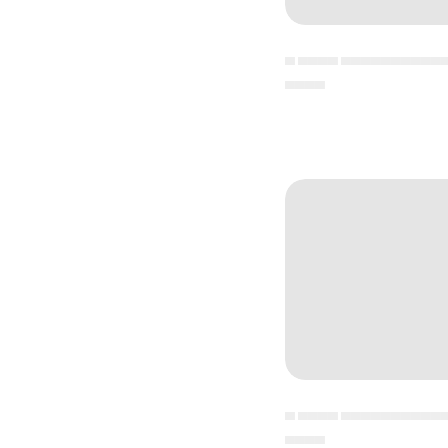
▄ ▄▄▄▄ ▄▄▄▄▄▄▄▄▄▄
▄▄▄▄
▄ ▄▄▄▄ ▄▄▄▄▄▄▄▄▄▄
▄▄▄▄