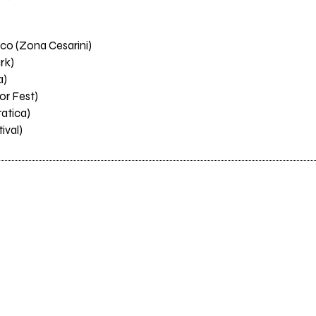
ico (Zona Cesarini)
rk)
a)
or Fest)
atica)
ival)