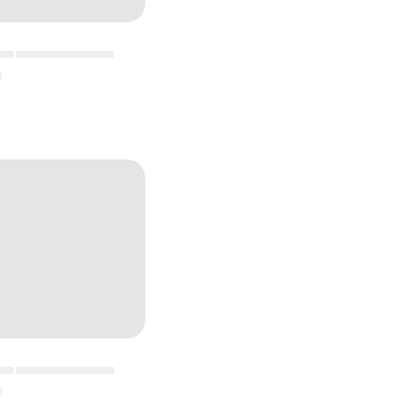
▄▄ ▄▄▄▄▄▄▄▄▄▄▄
▄
▄▄ ▄▄▄▄▄▄▄▄▄▄▄
▄