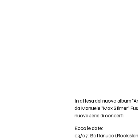
In attesa del nuovo album "A
da Manuele "Max Stirner" Fusa
nuova serie di concerti.
Ecco le date:
03/07: Bottanuco (Rockislan