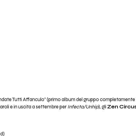
ndate Tutti Affanculo" (primo album del gruppo completamente c
roli e in uscita a settembre per
Infecta/Unhip
), gli
Zen Circu
d)