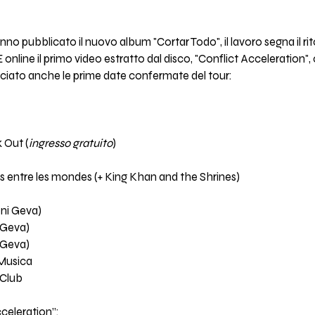
no pubblicato il nuovo album "Cortar Todo", il lavoro segna il ri
 online il primo video estratto dal disco, "Conflict Acceleration",
ciato anche le prime date confermate del tour:
 Out (
ingresso gratuito
)
 entre les mondes (+ King Khan and the Shrines)
eni Geva)
i Geva)
 Geva)
 Musica
 Club
cceleration”: