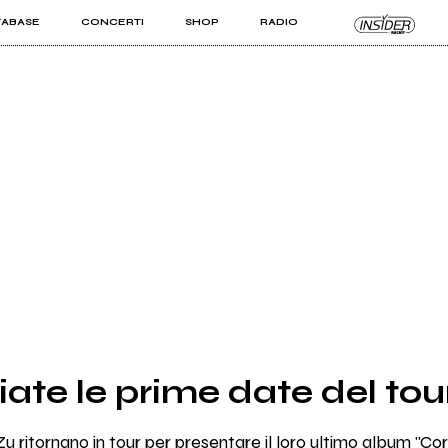
TABASE
CONCERTI
SHOP
RADIO
KIT PRO
ISTI
VIZI
ate le prime date del tou
u ritornano in tour per presentare il loro ultimo album "Cor