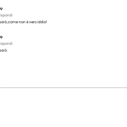
89
ispondi
sarò,come non è vero iddio!
89
ispondi
sarò.