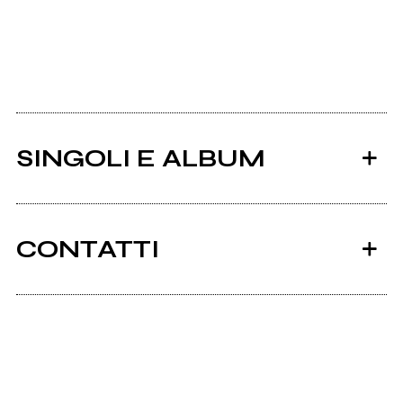
SINGOLI E ALBUM
CONTATTI
Ancora nessun utente amministra questa pagina,
puoi farlo tu.
2012
Richiedi la gestione