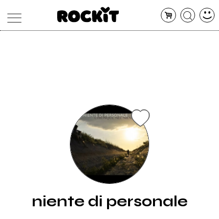
MAGAZINE
DATABASE
ARTICOLI
CONCERTI
ARTISTI
SHOP
RADIO
niente di personale