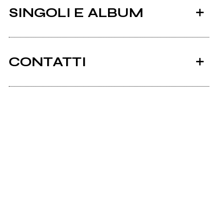
SINGOLI E ALBUM
CONTATTI
Scrivi all'utente che amministra la pagina.
2022
2022
BALIA
URANIA
Invia messaggio
Polvere
Orbita Lunare