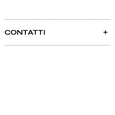
CONTATTI
Ancora nessun utente amministra questa pagina,
puoi farlo tu.
Richiedi la gestione