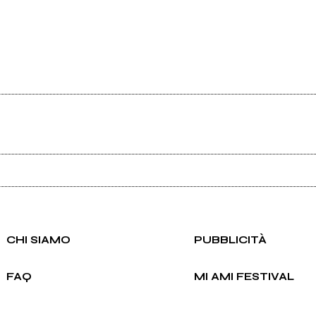
Ancora nessun utente amministra questa pagina, puoi farlo tu.
Richiedi la gestione
CHI SIAMO
PUBBLICITÀ
FAQ
MI AMI FESTIVAL