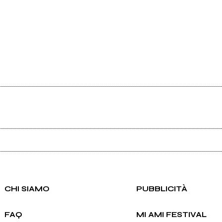
Ancora nessun utente amministra questa pagina, puoi farlo tu.
Richiedi la gestione
CHI SIAMO
PUBBLICITÀ
FAQ
MI AMI FESTIVAL