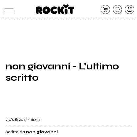
MAGAZINE
DATABASE
ARTICOLI
CONCERTI
ARTISTI
SHOP
non giovanni - L'ultimo
RADIO
scritto
25/08/2017 - 16:53
Scritto da
non giovanni