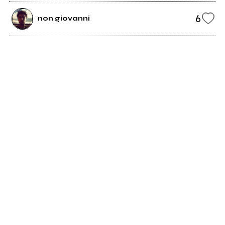
6
non giovanni