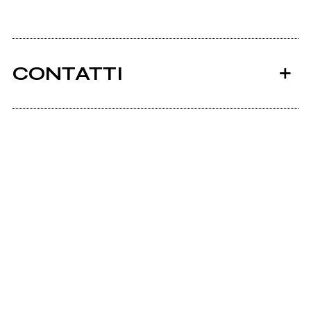
CONTATTI
Nostrings.it
Ancora nessun utente amministra questa pagina,
puoi farlo tu.
Richiedi la gestione