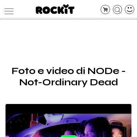
MAGAZINE
DATABASE
ARTICOLI
CONCERTI
ARTISTI
SHOP
Foto e video di NODe -
RADIO
Not-Ordinary Dead