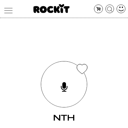
MAGAZINE
DATABASE
ARTICOLI
CONCERTI
ARTISTI
SHOP
RADIO
NTH