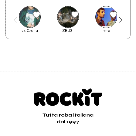
24 Grana
ZEUS!
m+a
S
Tutta roba italiana
dal 1997