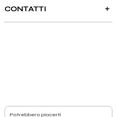
CONTATTI
Scrivi all'utente che amministra la pagina.
Invia messaggio
Potrebbero piacerti