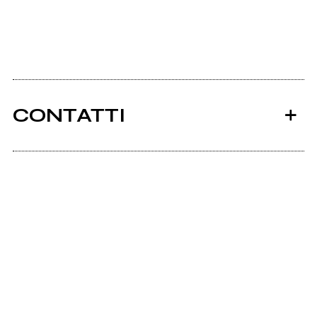
CONTATTI
Ancora nessun utente amministra questa pagina,
puoi farlo tu.
Richiedi la gestione