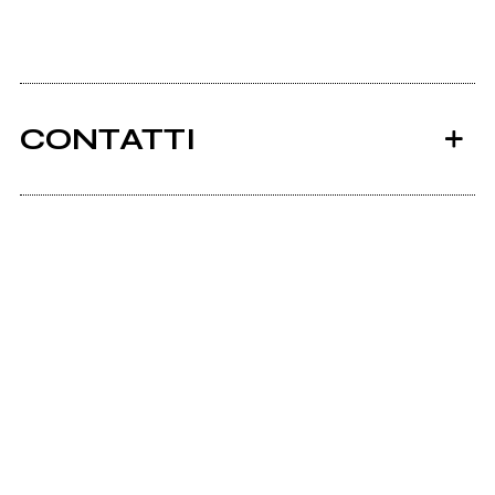
CONTATTI
Ancora nessun utente amministra questa pagina,
puoi farlo tu.
Richiedi la gestione