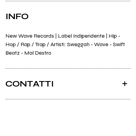
INFO
New Wave Records | Label Indipendente | Hip -
Hop / Rap / Trap / Artisti: Sweggah - Wave - Swift
Beatz - Mal Destro
CONTATTI
Ancora nessun utente amministra questa pagina,
puoi farlo tu.
Richiedi la gestione