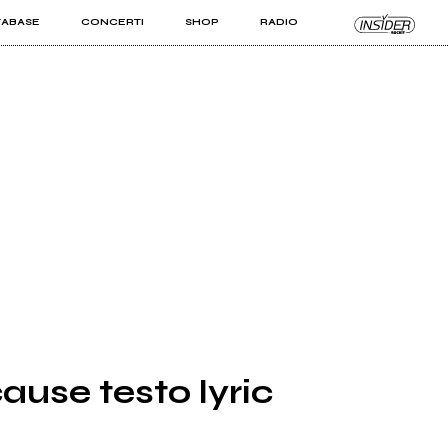
TABASE
CONCERTI
SHOP
RADIO
KIT PRO
ISTI
VIZI
ause testo lyric