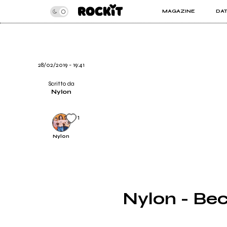
MAGAZINE
DA
INSIDER
ROC
ARTICOLI
ART
RECENSIONI
SER
VIDEO
28/02/2019 - 19:41
Scritto da
Nylon
1
Nylon
Nylon - Bec