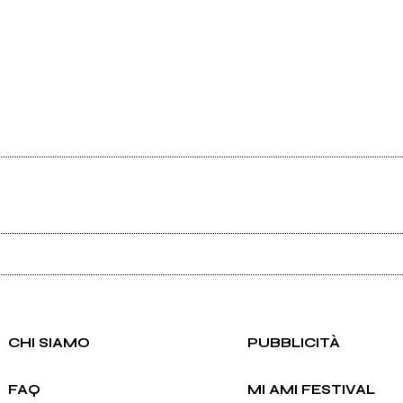
Ancora nessun utente amministra questa pagina, puoi farlo tu.
Richiedi la gestione
CHI SIAMO
PUBBLICITÀ
FAQ
MI AMI FESTIVAL