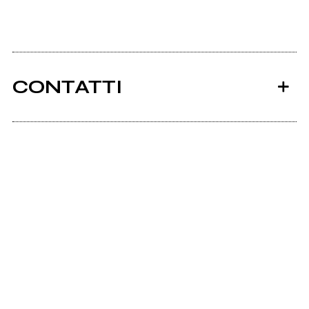
CONTATTI
Ancora nessun utente amministra questa pagina,
puoi farlo tu.
Richiedi la gestione