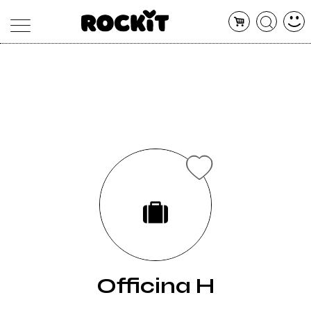
MAGAZINE
DATABASE
ARTICOLI
CONCERTI
ARTISTI
SHOP
RADIO
Officina H