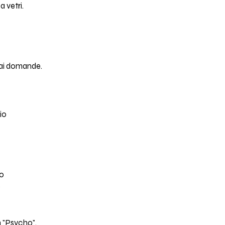
 vetri.
ai domande.
zio
to
o
 "Psycho".