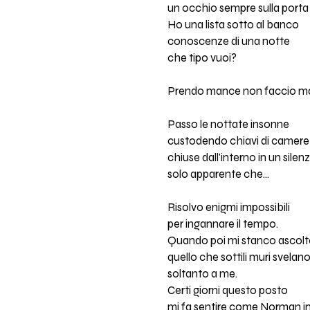
un occhio sempre sulla porta a
Ho una lista sotto al banco
conoscenze di una notte
che tipo vuoi?
Prendo mance non faccio m
Passo le nottate insonne
custodendo chiavi di camere
chiuse dall'interno in un silen
solo apparente che...
Risolvo enigmi impossibili
per ingannare il tempo.
Quando poi mi stanco ascol
quello che sottili muri svelan
soltanto a me.
Certi giorni questo posto
mi fa sentire come Norman in