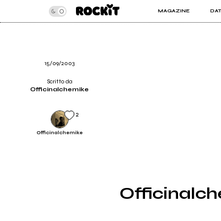
MAGAZINE
DA
INSIDER
ROC
ARTICOLI
ART
RECENSIONI
SER
VIDEO
15/09/2003
Scritto da
Officinalchemike
2
Officinalchemike
Officinalch