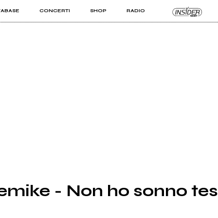
TABASE
CONCERTI
SHOP
RADIO
KIT PRO
ISTI
VIZI
emike - Non ho sonno test