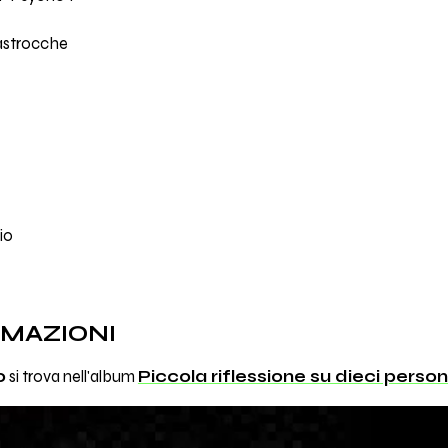
astrocche
zio
RMAZIONI
o
si trova nell'album
Piccola riflessione su dieci person