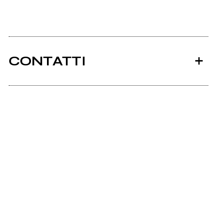
CONTATTI
Ancora nessun utente amministra questa pagina,
puoi farlo tu.
Richiedi la gestione