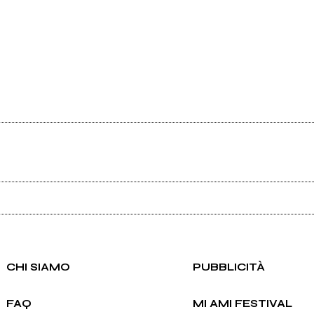
Ancora nessun utente amministra questa pagina, puoi farlo tu.
Richiedi la gestione
CHI SIAMO
PUBBLICITÀ
FAQ
MI AMI FESTIVAL