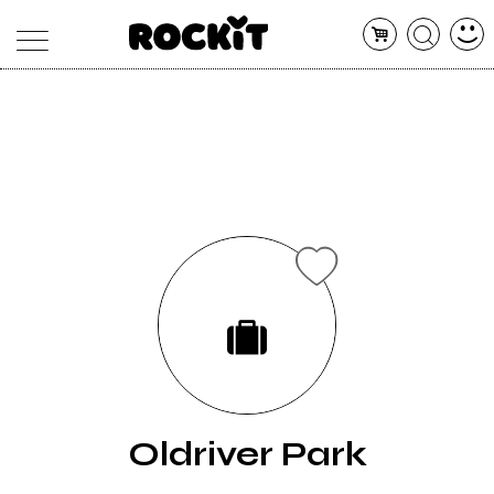
MAGAZINE
DATABASE
ARTICOLI
CONCERTI
ARTISTI
SHOP
RADIO
Oldriver Park