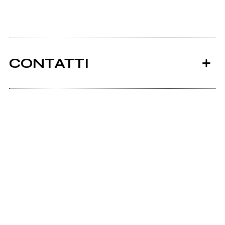
CONTATTI
Ancora nessun utente amministra questa pagina,
puoi farlo tu.
Richiedi la gestione