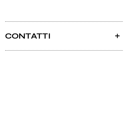
CONTATTI
Ancora nessun utente amministra questa pagina,
puoi farlo tu.
Richiedi la gestione