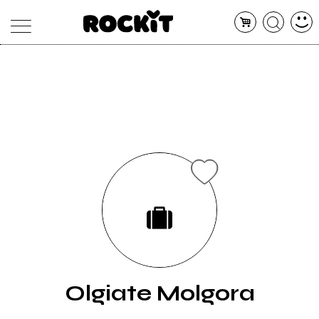
MAGAZINE
DATABASE
ARTICOLI
CONCERTI
ARTISTI
SHOP
RADIO
Olgiate Molgora