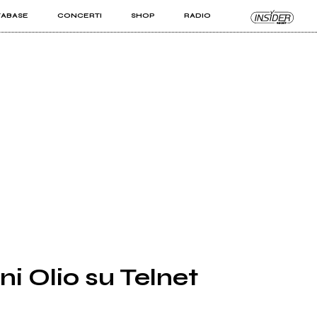
TABASE
CONCERTI
SHOP
RADIO
KIT PRO
ISTI
VIZI
ni Olio su Telnet