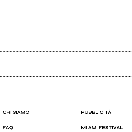
Ancora nessun utente amministra questa pagina, puoi farlo tu.
Richiedi la gestione
CHI SIAMO
PUBBLICITÀ
FAQ
MI AMI FESTIVAL