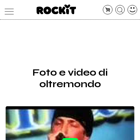
MAGAZINE
DATABASE
ARTICOLI
CONCERTI
ARTISTI
SHOP
Foto e video di
RADIO
oltremondo