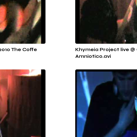
2010 The Coffe
Khymeia Project live @ 
Amniotico.avi