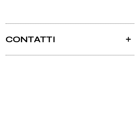
CONTATTI
Ancora nessun utente amministra questa pagina,
puoi farlo tu.
Richiedi la gestione