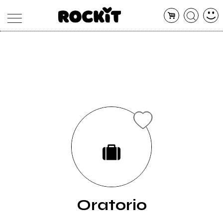
MAGAZINE
DATABASE
ARTICOLI
CONCERTI
ARTISTI
SHOP
RADIO
Oratorio