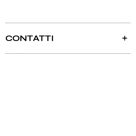
CONTATTI
Ancora nessun utente amministra questa pagina,
puoi farlo tu.
Richiedi la gestione