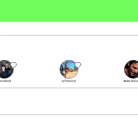
Richiedi la gestione
andlord
Io?drama
Bobo Rond