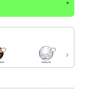
elli
losburla
Paolo Baldini DubFi