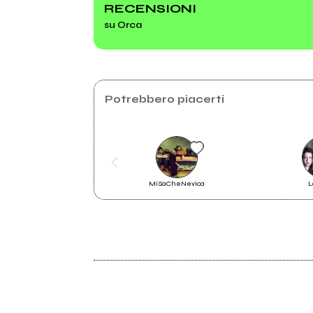
RECENSIONI
su Orca
1998
Rimescola
Potrebbero piacerti
MiSaCheNevica
L
1997
Rimescola