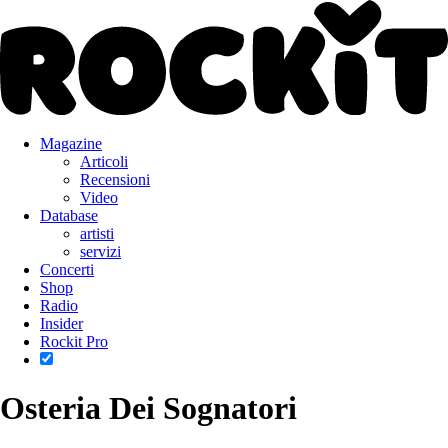
Magazine
Articoli
Recensioni
Video
Database
artisti
servizi
Concerti
Shop
Radio
Insider
Rockit Pro
Osteria Dei Sognatori