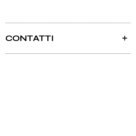
CONTATTI
Ancora nessun utente amministra questa pagina,
puoi farlo tu.
Richiedi la gestione