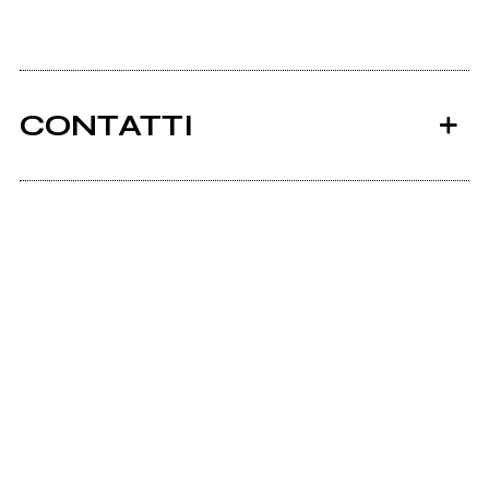
CONTATTI
Ancora nessun utente amministra questa pagina,
puoi farlo tu.
Richiedi la gestione