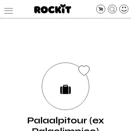
MAGAZINE
DATABASE
ARTICOLI
CONCERTI
ARTISTI
SHOP
RADIO
Palaalpitour (ex