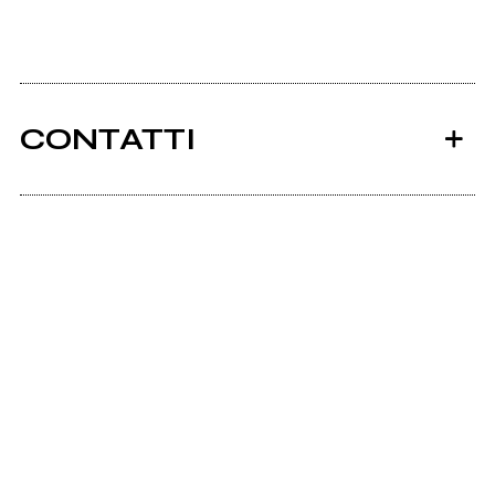
CONTATTI
Ancora nessun utente amministra questa pagina,
puoi farlo tu.
Richiedi la gestione