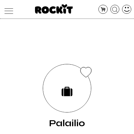
MAGAZINE
DATABASE
ARTICOLI
CONCERTI
ARTISTI
SHOP
RADIO
Palailio