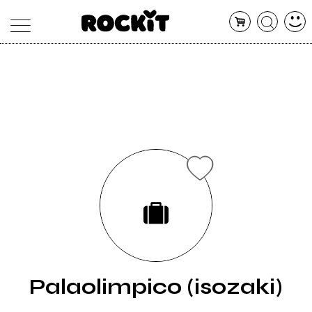
MAGAZINE
DATABASE
ARTICOLI
CONCERTI
ARTISTI
SHOP
RADIO
Palaolimpico (isozaki)