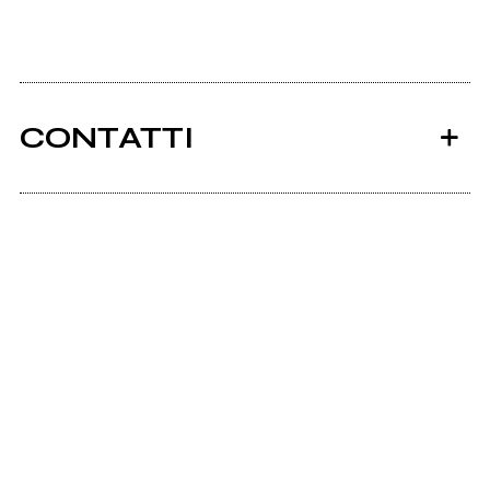
CONTATTI
Ancora nessun utente amministra questa pagina,
puoi farlo tu.
Richiedi la gestione