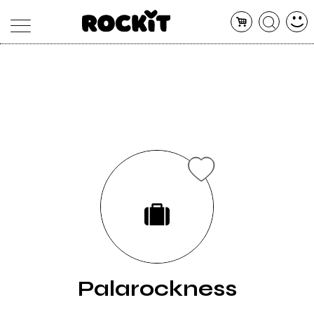
MAGAZINE
DATABASE
ARTICOLI
CONCERTI
ARTISTI
SHOP
RADIO
Palarockness