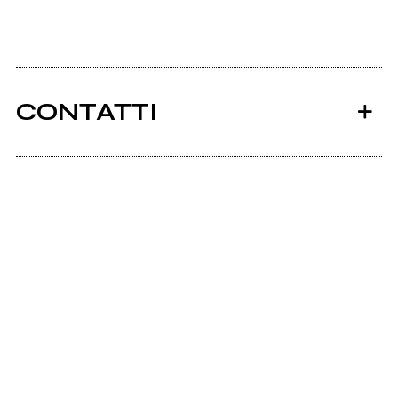
CONTATTI
Ancora nessun utente amministra questa pagina,
puoi farlo tu.
Richiedi la gestione