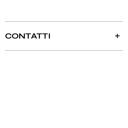
CONTATTI
Ancora nessun utente amministra questa pagina,
puoi farlo tu.
Richiedi la gestione