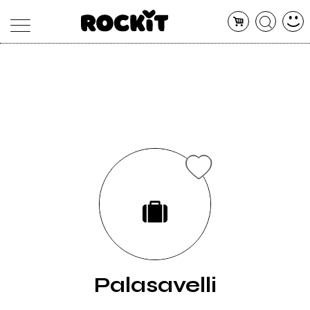
MAGAZINE
DATABASE
ARTICOLI
CONCERTI
ARTISTI
SHOP
RADIO
Palasavelli