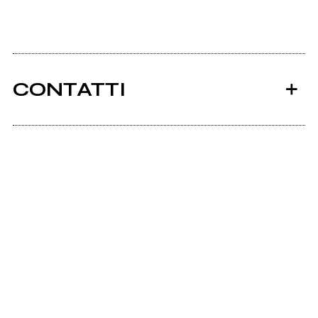
CONTATTI
Ancora nessun utente amministra questa pagina,
puoi farlo tu.
Richiedi la gestione