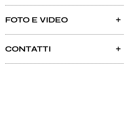
FOTO E VIDEO
CONTATTI
Thepalpitationmusicrecords.com
Funzionerandom
The Kodes
Scrivi all'utente che amministra la pagina.