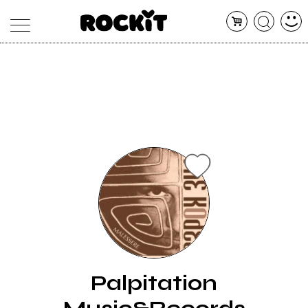
MAGAZINE
DATABASE
ARTICOLI
CONCERTI
ARTISTI
SHOP
RADIO
Palpitation