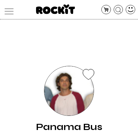
MAGAZINE
DATABASE
ARTICOLI
CONCERTI
ARTISTI
SHOP
RADIO
Panama Bus