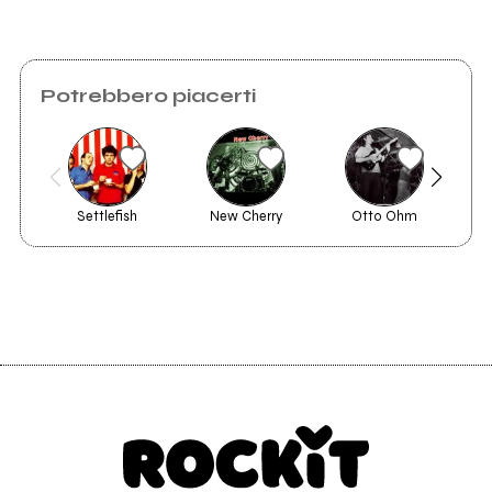
1998
Terra di nessuno
Potrebbero piacerti
Settlefish
New Cherry
Otto Ohm
Umb