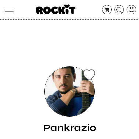
MAGAZINE
DATABASE
ARTICOLI
CONCERTI
ARTISTI
SHOP
RADIO
Pankrazio