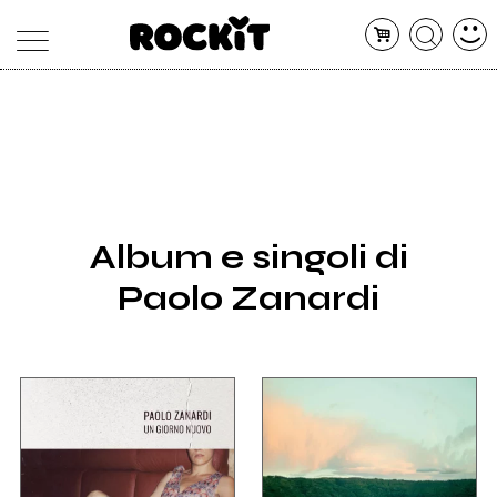
MAGAZINE
DATABASE
ARTICOLI
CONCERTI
ARTISTI
SHOP
Album e singoli di
RADIO
Paolo Zanardi